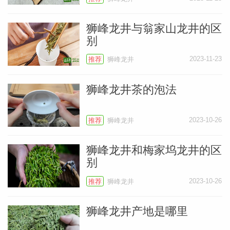
狮峰龙井与翁家山龙井的区
别
2023-11-23
推荐
狮峰龙井
常
狮峰龙井茶的泡法
2023-10-26
推荐
狮峰龙井
狮峰龙井和梅家坞龙井的区
别
2023-10-26
推荐
狮峰龙井
狮峰龙井产地是哪里