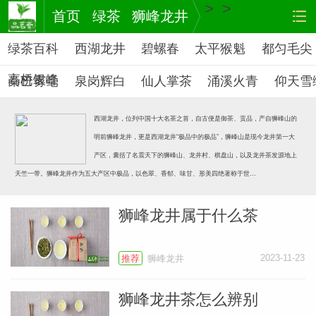
>
>
首页
绿茶
狮峰龙井
绿茶百科
西湖龙井
碧螺春
太平猴魁
都匀毛尖
高桥银峰
秦巴雾毫
泉岗辉白
仙人掌茶
涌溪火青
仰天雪
峨眉毛峰
西湖龙井，位列中国十大名茶之首，自古便是御茶、贡品，产自狮峰山的
明前狮峰龙井，更是西湖龙井“极品中的极品”，狮峰山是现今龙井第一大
产区，囊括了名震天下的狮峰山、龙井村、棋盘山，以及龙井茶发源地上
天竺一带。狮峰龙井作为五大产区中极品，以色翠、香郁、味甘、形美四绝著称于世…
茶
网站
狮峰龙井属于什么茶
2023-11-23
推荐
狮峰龙井
狮峰龙井茶怎么辨别