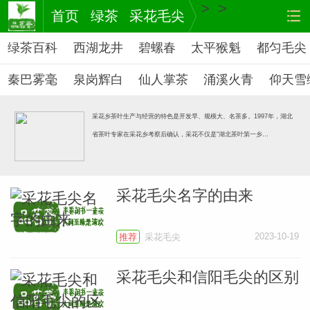
>
>
首页
绿茶
采花毛尖
绿茶百科
西湖龙井
碧螺春
太平猴魁
都匀毛尖
秦巴雾毫
泉岗辉白
仙人掌茶
涌溪火青
仰天雪
峨眉毛峰
采花乡茶叶生产与经营的特色是开发早、规模大、名茶多。1997年，湖北
省茶叶专家在采花乡考察后确认，采花不仅是“湖北茶叶第一乡…
茶
网站
采花毛尖名字的由来
2023-10-19
推荐
采花毛尖
采花毛尖和信阳毛尖的区别