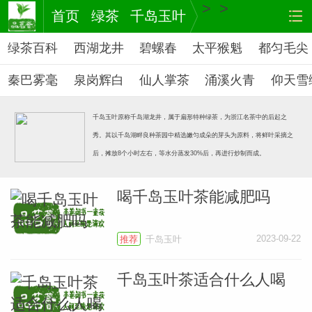
>
>
首页
绿茶
千岛玉叶
绿茶百科
西湖龙井
碧螺春
太平猴魁
都匀毛尖
秦巴雾毫
泉岗辉白
仙人掌茶
涌溪火青
仰天雪
峨眉毛峰
千岛玉叶原称千岛湖龙井，属于扁形特种绿茶，为浙江名茶中的后起之
秀。其以千岛湖畔良种茶园中精选嫩匀成朵的芽头为原料，将鲜叶采摘之
后，摊放8个小时左右，等水分蒸发30%后，再进行炒制而成。
茶
网站
喝千岛玉叶茶能减肥吗
2023-09-22
推荐
千岛玉叶
千岛玉叶茶适合什么人喝