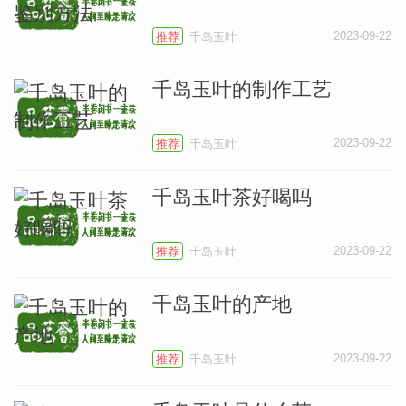
2023-09-22
推荐
千岛玉叶
千岛玉叶的制作工艺
2023-09-22
推荐
千岛玉叶
千岛玉叶茶好喝吗
2023-09-22
推荐
千岛玉叶
千岛玉叶的产地
2023-09-22
推荐
千岛玉叶