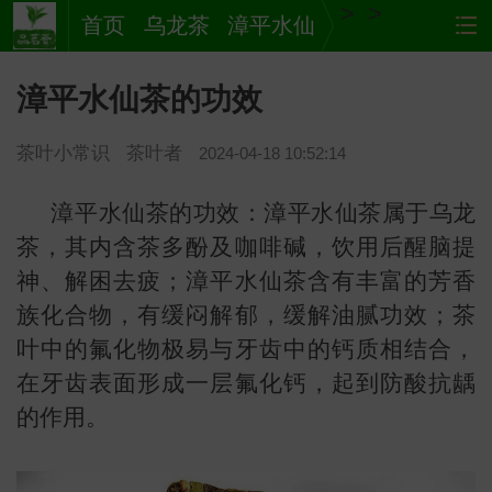
>
>
首页
乌龙茶
漳平水仙
漳平水仙茶的功效
茶叶小常识
茶叶者
2024-04-18 10:52:14
漳平水仙茶的功效：漳平水仙茶属于乌龙
茶，其内含茶多酚及咖啡碱，饮用后醒脑提
神、解困去疲；漳平水仙茶含有丰富的芳香
茶
网站
族化合物，有缓闷解郁，缓解油腻功效；茶
叶中的氟化物极易与牙齿中的钙质相结合，
在牙齿表面形成一层氟化钙，起到防酸抗龋
的作用。