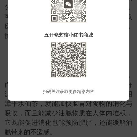
分，能增强人体内超氧化物歧化酶的活性，
可以清除身体内自由基，减少身体内氧化反
应发生，它能让人体保持年轻健康的状态，
能延缓多种衰老症状发生。
五开瓷艺馆小红书商城
常
4.去除油腻促进消化
漳平水仙茶可以加快脂肪的分解与代谢，
而且也能去除油腻，还能加快人体消化液分
扫码关注获取更多精彩内容
泌，平时人们吃一些油腻食物时，搭配饮用
漳平水仙茶，就能加快肠胃对食物的消化与
吸收，而且能减少油腻物质在人体内堆积，
它既能促进消化也能预防肥胖，还能缓解油
腻带来的不适感。