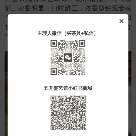
郁、花香明显、口味醇正，浓香型铁观音茶
小
色乌亮、汤色金黄、香气纯正、滋味厚重回
×
甘。陈香型铁观音茶色乌亮、汤色金黄、香
主理人微信（买茶具+私信）
气纯正、滋味厚重。
五开瓷艺馆小红书商城