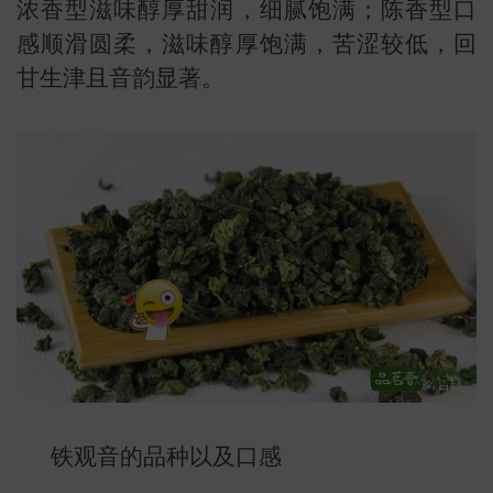
浓香型滋味醇厚甜润，细腻饱满；陈香型口
感顺滑圆柔，滋味醇厚饱满，苦涩较低，回
甘生津且音韵显著。
叶
地图
铁观音的品种以及口感