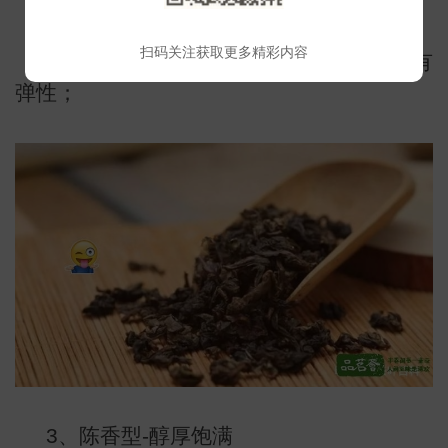
扫码关注获取更多精彩内容
叶底：叶底肥厚，绿、乌润软亮，匀整有
弹性；
3、陈香型-醇厚饱满