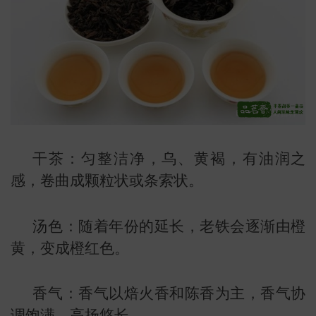
干茶：匀整洁净，乌、黄褐，有油润之
感，卷曲成颗粒状或条索状。
汤色：随着年份的延长，老铁会逐渐由橙
黄，变成橙红色。
香气：香气以焙火香和陈香为主，香气协
调饱满，高扬悠长。