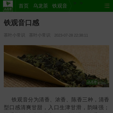
>
>
首页
乌龙茶
铁观音
铁观音口感
茶叶小常识
茶叶小常识
2023-07-28 22:38:11
茶
网站
铁观音分为清香、浓香、陈香三种，清香
型口感清爽甘甜，入口生津甘滑，韵味强；