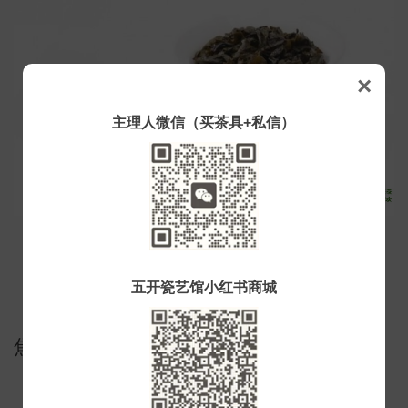
×
主理人微信（买茶具+私信）
汤色：茶汤金黄，清澈明亮；
五开瓷艺馆小红书商城
香气：香气纯正浓郁，兰花香、炒米香、
焦糖香复合；
口感：滋味醇厚甜润，细腻饱满；