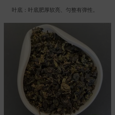
叶底：叶底肥厚软亮、匀整有弹性。
常