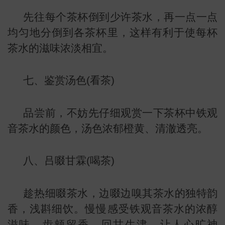
先往每个茶杯倒到少许茶水，再一点一点
均匀地分倒到各茶杯里，这样有利于使每杯
茶水的滋味浓淡相宜。
七、鉴赏汤色(看茶)
品尝前，不妨先仔细观赏一下茶杯中铁观
音茶水的颜色，汤色浓郁橙黄、清澈透亮。
八、吕啜甘霖(喝茶)
趁热细啜茶水，边啜边嗅其茶水的独特韵
香，浅斟细饮。慢慢感受铁观音茶水的浓醇
滋味，齿颊留香，回甘生津，让人心旷神