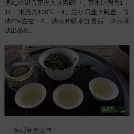
把8g铁观音茶投入到盖碗中，茶水比例为1：
15，水温为100℃；4、注水后盖上碗盖，等
待20s左右；5、待茶叶吸水舒展后，将茶汤
滤出品饮。
叶
地图
铁观音怎么泡：