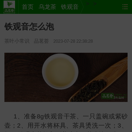
>
>
首页
乌龙茶
铁观音
铁观音怎么泡
茶叶小常识
品茗荟
2023-07-28 22:38:28
茶
网站
1、准备8g铁观音干茶、一只盖碗或紫砂
壶；2、用开水将杯具、茶具烫洗一次；3、