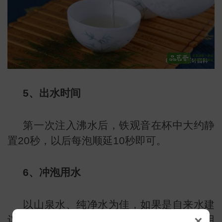
5、出水时间
第一次注入沸水后，铁观音在杯中大约静
识
置20秒，以后每泡顺延10秒即可。
6、冲泡用水
以山泉水、纯净水为佳，如果是自来水建
×
议静置一晚，使其中的氯气散发干净再使用