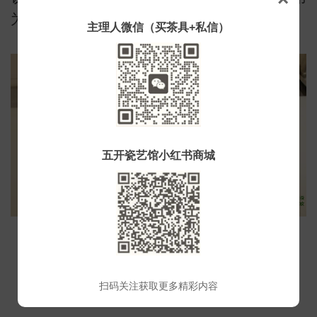
为佳。
主理人微信（买茶具+私信）
五开瓷艺馆小红书商城
铁观音茶艺展示：
扫码关注获取更多精彩内容
一、百鹤沐浴(洗杯)