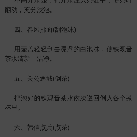
举高开水壶，把开水注入茶壶中，使茶叶
翻动，充分浸泡。
四、春风拂面(刮泡沫)
用壶盖轻轻刮去漂浮的白泡沫，使铁观音
茶水清新、洁净。
五、关公巡城(倒茶)
把泡好的铁观音茶水依次巡回倒入各个茶
杯里。
六、韩信点兵(点茶)