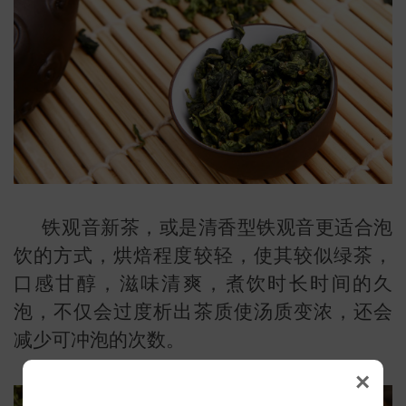
铁观音新茶，或是清香型铁观音更适合泡
饮的方式，烘焙程度较轻，使其较似绿茶，
口感甘醇，滋味清爽，煮饮时长时间的久
泡，不仅会过度析出茶质使汤质变浓，还会
减少可冲泡的次数。
×