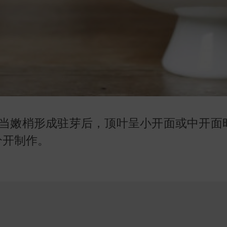
当嫩梢形成驻芽后，顶叶呈小开面或中开面
分开制作。