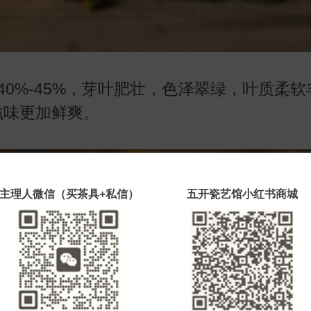
0%-45%，芽叶肥壮，色泽翠绿，叶质柔
滋味更加鲜爽。
主理人微信（买茶具+私信）
五开瓷艺馆小红书商城