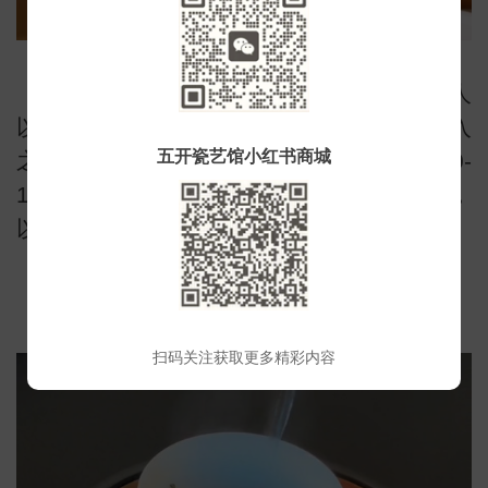
往盖碗中投入3-5克铁观音干茶，若是3人
以上饮用，可适当增加投茶量。铁观音放入
五开瓷艺馆小红书商城
之后，先倒入少量的热水洗茶，水温以90-
常
100摄氏度为宜，浸润10秒后快速将水倒掉，
以唤醒铁观音内质。
3、泡茶
扫码关注获取更多精彩内容