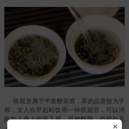
铁观音属于半发酵茶类，茶的品质较为平
和，女人在早起时饮用一杯铁观音，可以消
除女人身上的困乏感，提神醒脑，也能补充
×
人体所需水分，稀释人体的血液浓度。