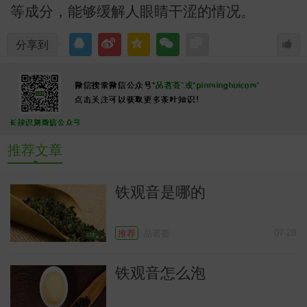
等成分，能够缓解人眼睛干涩的情况。
分享到
常
推荐文章
铁观音是哪的
07-28
推荐
品茗荟
铁观音怎么泡