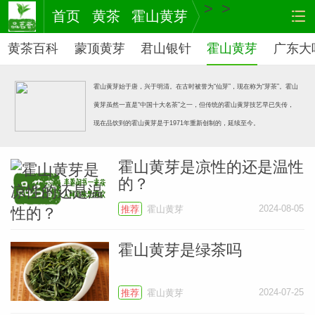
>
>
首页
黄茶
霍山黄芽
黄茶百科
蒙顶黄芽
君山银针
霍山黄芽
广东大
沩山毛
霍山黄芽始于唐，兴于明清。在古时被誉为“仙芽”，现在称为“芽茶”。霍山
黄芽虽然一直是“中国十大名茶”之一，但传统的霍山黄芽技艺早已失传，
现在品饮到的霍山黄芽是于1971年重新创制的，延续至今。
霍山黄芽是凉性的还是温性
的？
茶
网站
2024-08-05
推荐
霍山黄芽
霍山黄芽是绿茶吗
2024-07-25
推荐
霍山黄芽