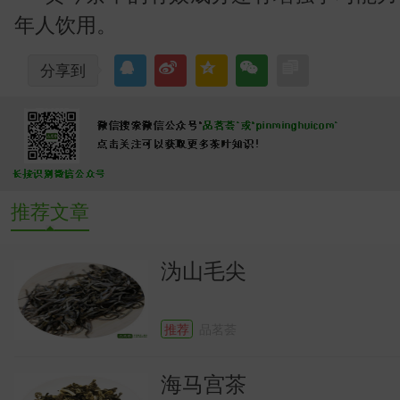
年人饮用。
分享到
推荐文章
常
沩山毛尖
推荐
品茗荟
海马宫茶