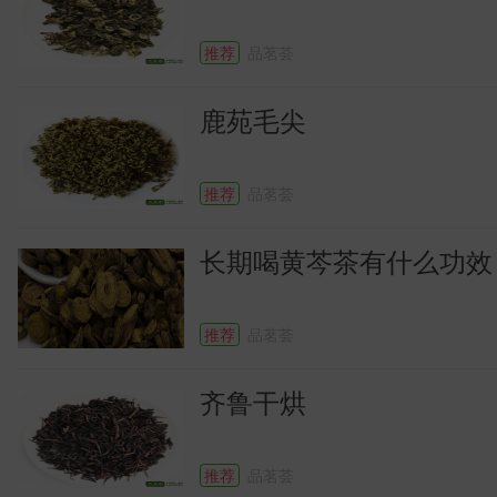
推荐
品茗荟
鹿苑毛尖
推荐
品茗荟
长期喝黄芩茶有什么功效
推荐
品茗荟
齐鲁干烘
推荐
品茗荟