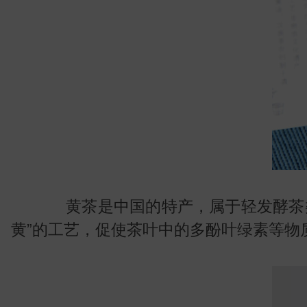
黄茶是中国的特产，属于轻发酵茶类，
黄”的工艺，促使茶叶中的多酚叶绿素等物