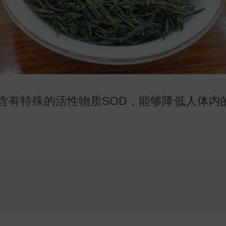
特殊的活性物质SOD，能够降低人体内的