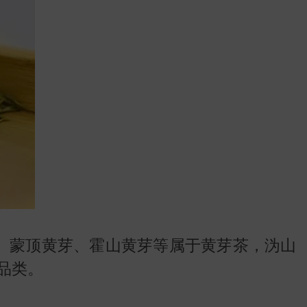
地图
蒙顶黄芽、霍山黄芽等属于黄芽茶，沩山
品类。