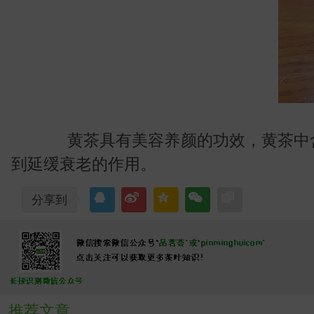
黄茶具有美容养颜的功效，黄茶中含有
到延缓衰老的作用。
分享到
推荐文章