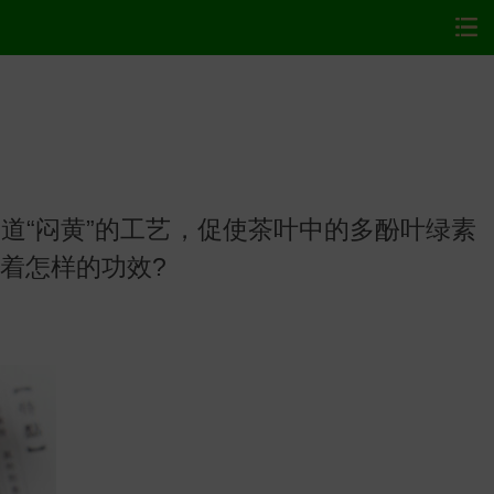
“闷黄”的工艺，促使茶叶中的多酚叶绿素
着怎样的功效?
网站