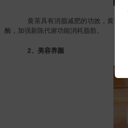
黄茶具有消脂减肥的功效，黄茶中的
酶，加强新陈代谢功能消耗脂肪。
2、美容养颜
常