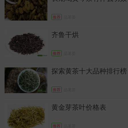
推荐
品茗荟
齐鲁干烘
推荐
品茗荟
探索黄茶十大品种排行榜
推荐
品茗荟
黄金芽茶叶价格表
推荐
品茗荟