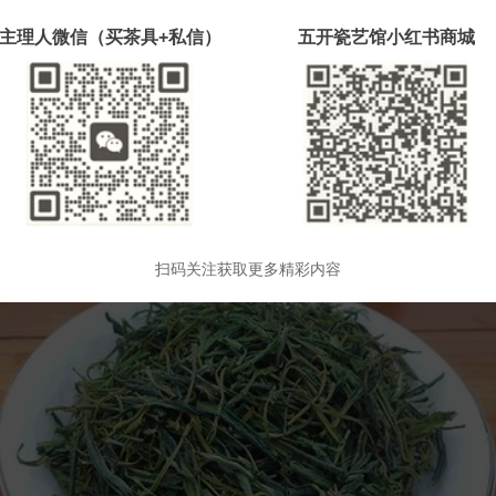
主理人微信（买茶具+私信）
五开瓷艺馆小红书商城
茶多酚、茶黄素、咖啡碱等物质可以被人体
扫码关注获取更多精彩内容