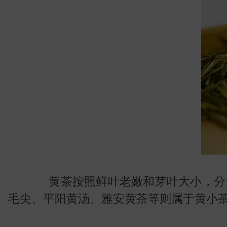
叶
黄茶按照鲜叶老嫩和芽叶大小，分为
毛尖、平阳黄汤、雅安黄茶等则属于黄小