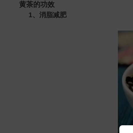
黄茶的功效
1、消脂减肥
小