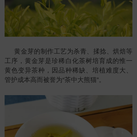
黄金芽的制作工艺为杀青、揉捻、烘焙等
工序，黄金芽是珍稀白化茶树培育成的惟一
黄色变异茶种，因品种稀缺、培植难度大、
管护成本高而被誉为“茶中大熊猫”。
叶
地图