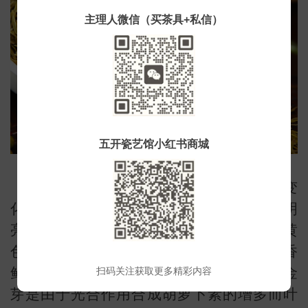
主理人微信（买茶具+私信）
小
五开瓷艺馆小红书商城
黄金芽的叶片颜色随着气温的变化而变
化，茶叶的最大特别是，冲泡之后汤色明
亮，制作完成的茶叶亮黄，叶片呈现纯黄
色。其汤色清澈嫩黄，香气高远，入口茶香
鲜美满盈，是目前中国绿茶中的极品。黄金
扫码关注获取更多精彩内容
芽是由于光合作用合成胡萝卜素的增多而叶