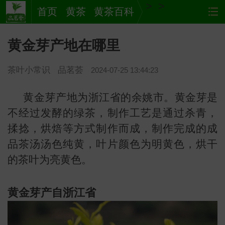
>
>
首页
黄茶
黄茶百科
黄金芽产地在哪里
茶叶小常识
品茗荟
2024-07-25 13:44:23
黄金芽产地为浙江省的余姚市。黄金芽是
不经过发酵的绿茶，制作工艺是通过杀青，
揉捻，烘焙等方式制作而成，制作完成的成
茶
网站
品茶汤汤色纯黄，叶片颜色为明黄色，烘干
的茶叶为亮黄色。
黄金芽产自浙江省