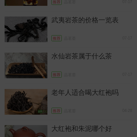
07-17
推荐
品茗荟
武夷岩茶的价格一览表
07-17
推荐
品茗荟
水仙岩茶属于什么茶
07-17
推荐
品茗荟
老年人适合喝大红袍吗
04-28
推荐
品茗荟
大红袍和朱泥哪个好