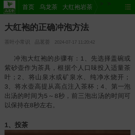
>
>
首页
乌龙茶
大红袍岩茶
大红袍的正确冲泡方法
茶叶小常识
品茗荟
2024-07-17 11:20:42
冲泡大红袍的步骤有：1、先选择盖碗或
紫砂壶作为茶具，根据个人口味投入适量茶
叶；2、将山泉水或矿泉水、纯净水烧开；
茶
网站
3、将水壶高提从高点注入茶杯；4、第一泡
出汤的时间为5～8秒，前三泡出汤的时间可
以保持在8秒左右。
1、投茶