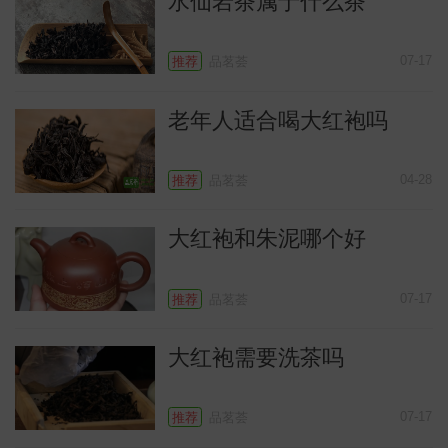
水仙岩茶属于什么茶
07-17
推荐
品茗荟
老年人适合喝大红袍吗
04-28
推荐
品茗荟
大红袍和朱泥哪个好
识
07-17
推荐
品茗荟
大红袍需要洗茶吗
07-17
推荐
品茗荟