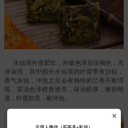
水仙茶外形肥壮，外观色泽呈绿褐色，光
泽油润，其中部分水仙茶的叶背带有沙粒，
香气浓锐，冲泡之后会有独特的兰香不断浮
现，茶汤色泽橙黄透亮，味浓醇厚，喉韵明
显，叶底软亮，耐冲泡。
×
主理人微信（买茶具+私信）