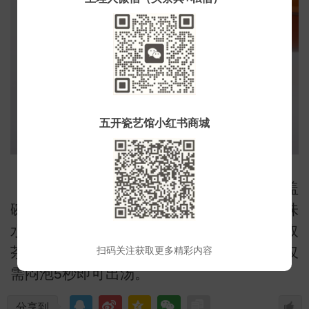
小
五开瓷艺馆小红书商城
水仙茶品质优异，冲泡时茶具选择瓷质盖
碗更好，不吸香不夺味，可以更完善的品味
水仙茶的滋味，在冲泡时茶水比味1:50，取
茶叶6g即可，浇水时沿着杯壁注入，头泡仅
扫码关注获取更多精彩内容
需闷泡5秒即可出汤。
分享到