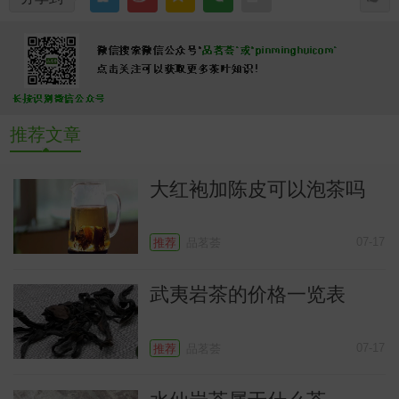
推荐文章
常
大红袍加陈皮可以泡茶吗
07-17
推荐
品茗荟
武夷岩茶的价格一览表
07-17
推荐
品茗荟