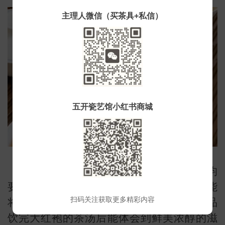
主理人微信（买茶具+私信）
小
五开瓷艺馆小红书商城
大红袍不论是上火还是下火，在饮用时均
要用刚烧开不久的沸水冲泡，只有沸水才能
扫码关注获取更多精彩内容
将大红袍中的内质完全激发出来，让人在品
饮完大红袍的茶汤后能体会到鲜美浓醇的滋