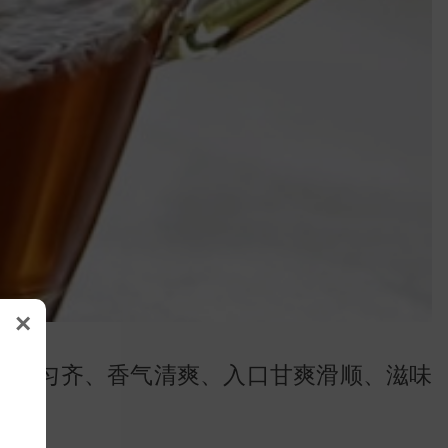
×
软亮匀齐、香气清爽、入口甘爽滑顺、滋味