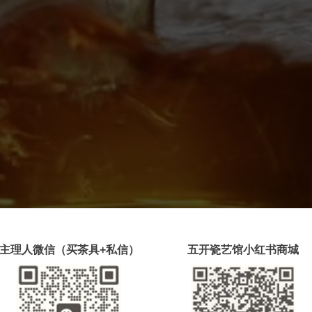
主理人微信（买茶具+私信）
五开瓷艺馆小红书商城
油润带宝色的特点，冲泡后茶汤清澈艳丽、
浓醇之感。