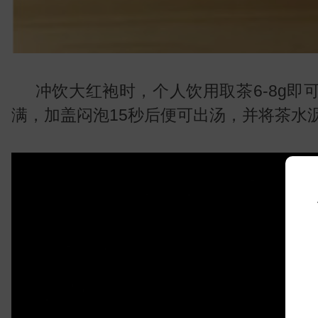
冲饮大红袍时，个人饮用取茶6-8g即
满，加盖闷泡15秒后便可出汤，并将茶水
常