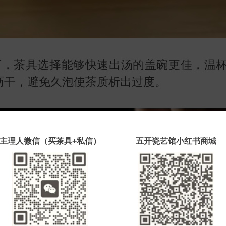
可，茶具选择能够快速出汤的盖碗更佳，温杯
沥干，避免久泡使茶质析出过度。
主理人微信（买茶具+私信）
五开瓷艺馆小红书商城