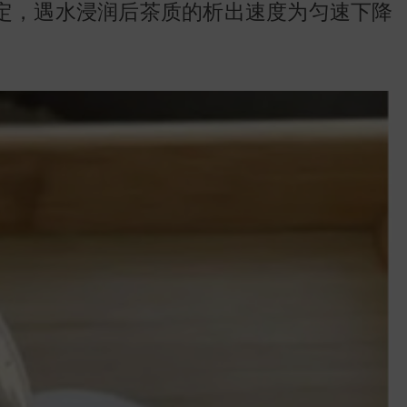
地图
定，遇水浸润后茶质的析出速度为匀速下降