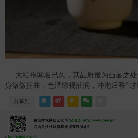
识
大红袍闻名已久，其品质最为凸显之处
身微微扭曲，色泽绿褐油润，冲泡后香气
分享到