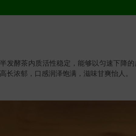
半发酵茶内质活性稳定，能够以匀速下降的趋
兰香高长浓郁，口感润泽饱满，滋味甘爽怡人。