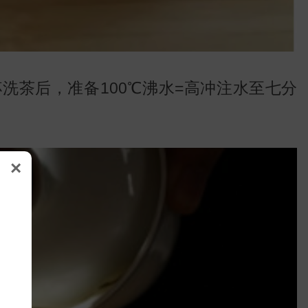
洗茶后，准备100℃沸水=高冲注水至七分
×