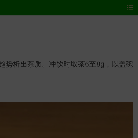
势析出茶质。冲饮时取茶6至8g，以盖碗
网站