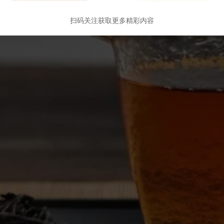
扫码关注获取更多精彩内容