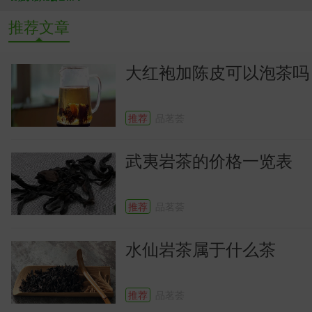
推荐文章
大红袍加陈皮可以泡茶吗
推荐
品茗荟
武夷岩茶的价格一览表
推荐
品茗荟
水仙岩茶属于什么茶
推荐
品茗荟