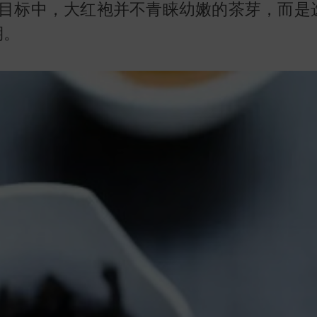
目标中，大红袍并不青睐幼嫩的茶芽，而是
期。