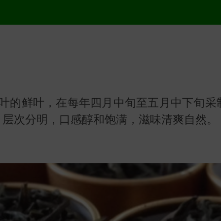
叶的鲜叶，在每年四月中旬至五月中下旬采
，层次分明，口感醇和饱满，滋味清爽自然。