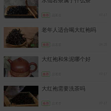
水仙岩茶属于什么茶
07-17
推荐
品茗荟
老年人适合喝大红袍吗
04-28
推荐
品茗荟
大红袍和朱泥哪个好
识
07-17
推荐
品茗荟
大红袍需要洗茶吗
07-17
推荐
品茗荟