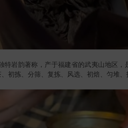
的独特岩韵著称，产于福建省的武夷山地区，
茶、初拣、分筛、复拣、风选、初焙、匀堆、