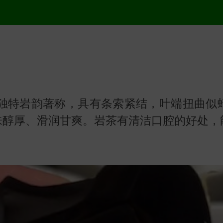
的独特岩韵著称，具有条索紧结，叶端扭曲似
味醇厚、滑润甘爽。岩茶有清洁口腔的好处，