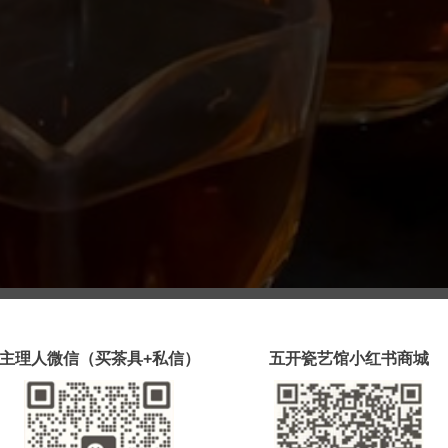
头，色泽铁青带褐油润的特点，冲泡后汤色
主理人微信（买茶具+私信）
五开瓷艺馆小红书商城