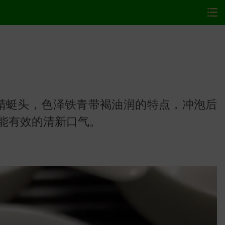
蜻蜓头，色泽铁青带褐油润的特点，冲泡后
能有效的清新口气。
网站