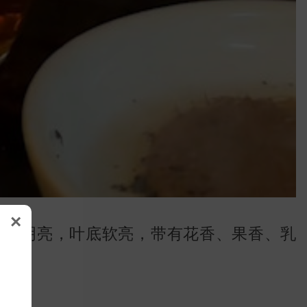
×
清澈明亮，叶底软亮，带有花香、果香、乳