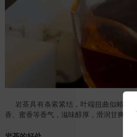
常
岩茶具有条索紧结，叶端扭曲似蜻蜓
香、蜜香等香气，滋味醇厚，滑润甘爽。
岩茶的好处