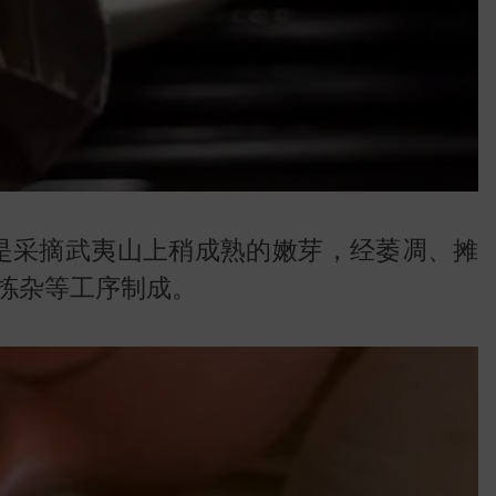
地图
是采摘武夷山上稍成熟的嫩芽，经萎凋、摊
拣杂等工序制成。