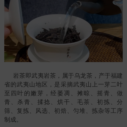
岩茶即武夷岩茶，属于乌龙茶，产于福建
省的武夷山地区，是采摘武夷山上一芽二叶
至四叶的嫩芽，经萎凋、摊晾、摇青、做
青、杀青、揉捻、烘干、毛茶、初拣、分
叶
地图
筛、复拣、风选、初焙、匀堆、拣杂等工序
制成。