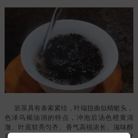
岩茶具有条索紧结，叶端扭曲似蜻蜓头，
色泽乌褐油润的特点，冲泡后汤色橙黄清
澈、叶底软亮匀齐、香气高锐浓长、滋味醇
厚甘爽，既有绿茶之清香，也有红茶之甘