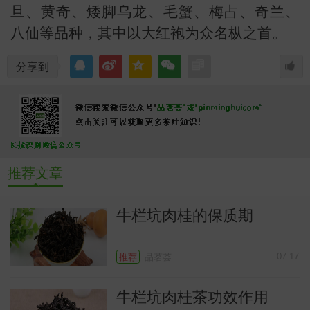
旦、黄奇、矮脚乌龙、毛蟹、梅占、奇兰、
八仙等品种，其中以大红袍为众名枞之首。
分享到
常
推荐文章
牛栏坑肉桂的保质期
07-17
推荐
品茗荟
牛栏坑肉桂茶功效作用