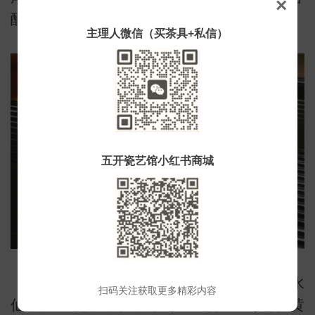
×
醇。
小
主理人微信（买茶具+私信）
五开瓷艺馆小红书商城
岩茶是乌龙茶的一大分支，包括肉桂、水
扫码关注获取更多精彩内容
仙、大红袍、铁罗汉、水金龟、白鸡冠、黄