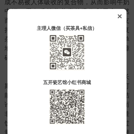
成不易被人体吸收的复合物，从而影响牛奶
中钙、蛋白质等营养素的吸收利用率。然
×
而，这一说法目前尚缺乏充分的科学证据支
主理人微信（买茶具+私信）
持。实际上，人体对营养素的吸收是一个复
杂的过程，受到多种因素的影响，不能简单
常
地将红茶与牛奶的混合视为营养吸收的障
碍。
增加心血管疾病风险：另有研究指出，长
五开瓷艺馆小红书商城
期大量饮用含咖啡因的饮品(如红茶加牛奶)可
能会增加心血管疾病的风险。然而，这一结
论主要基于咖啡因对心血管系统的影响，而
非红茶与牛奶结合本身的问题。此外，适量
饮用红茶加牛奶并不会导致咖啡因摄入过
量，因此不必过分担忧其对心血管健康的潜