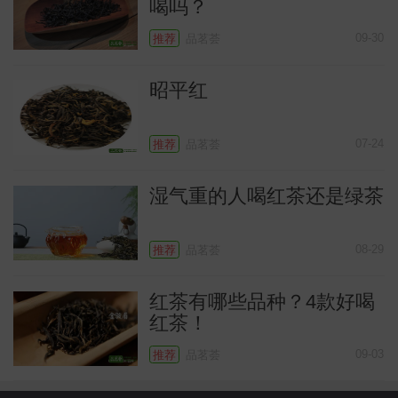
喝吗？
09-30
推荐
品茗荟
昭平红
07-24
推荐
品茗荟
湿气重的人喝红茶还是绿茶
08-29
推荐
品茗荟
红茶有哪些品种？4款好喝
红茶！
09-03
推荐
品茗荟