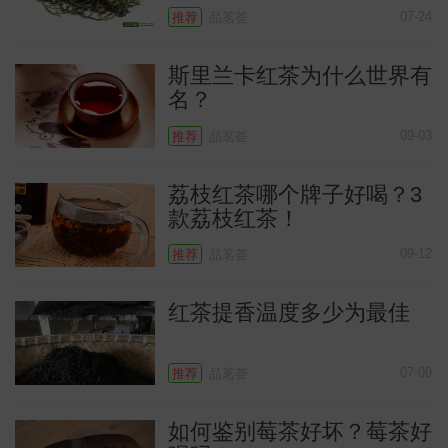
07-24
推荐
品茗荟
斯里兰卡红茶为什么世界有
名？
09-03
推荐
品茗荟
荔枝红茶哪个牌子好喝？3
款荔枝红茶！
09-12
推荐
品茗荟
红茶提香温度多少为最佳
07-09
推荐
品茗荟
如何鉴别莓茶好坏？莓茶好