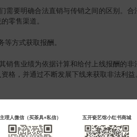
们需要明确合法直销与传销之间的区别。合
统的零售渠道。
务等方式获取报酬。
其销售业绩为依据计算和给付上线报酬的非
入资格，并通过不断发展下线来获取非法利益
府及相关部门采取了一系列措施来规范安化
主理人微信（买茶具+私信）
五开瓷艺馆小红书商城
产品质量和安全;另一方面，加大了对传销活