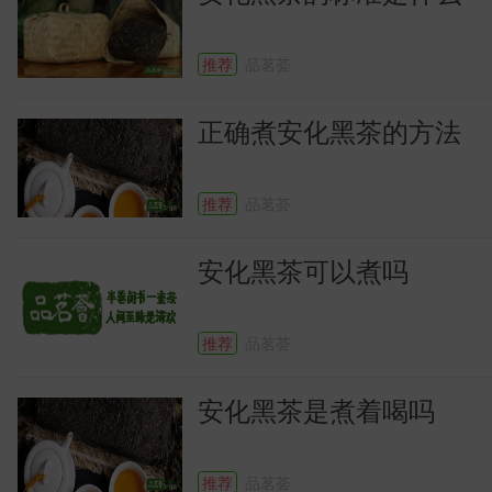
识
推荐
品茗荟
正确煮安化黑茶的方法
推荐
品茗荟
安化黑茶可以煮吗
推荐
品茗荟
安化黑茶是煮着喝吗
推荐
品茗荟